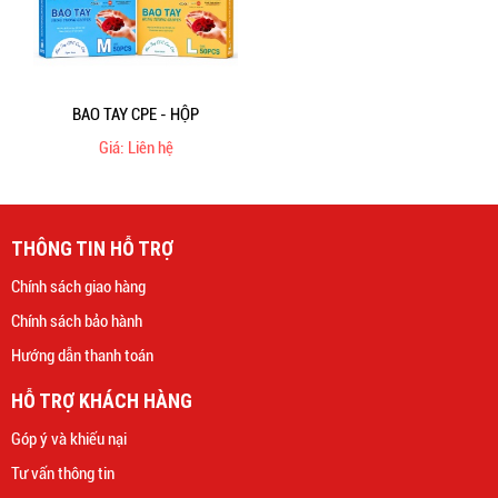
BAO TAY CPE - HỘP
Giá: Liên hệ
THÔNG TIN HỖ TRỢ
Chính sách giao hàng
Chính sách bảo hành
Hướng dẫn thanh toán
HỖ TRỢ KHÁCH HÀNG
Góp ý và khiếu nại
Tư vấn thông tin