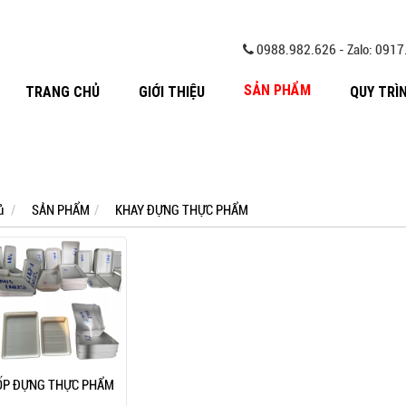
0988.982.626 - Zalo: 091
SẢN PHẨM
TRANG CHỦ
GIỚI THIỆU
QUY TRÌ
ủ
SẢN PHẨM
KHAY ĐỰNG THỰC PHẨM
ỐP ĐỰNG THỰC PHẨM