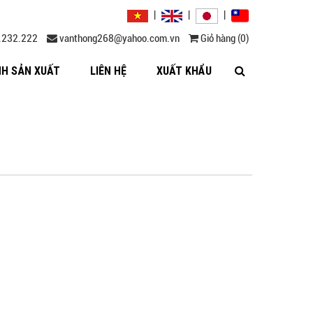
|
|
|
7.232.222
vanthong268@yahoo.com.vn
Giỏ hàng (0)
NH SẢN XUẤT
LIÊN HỆ
XUẤT KHẨU