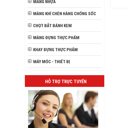
MÀNG NHỰA
MÀNG KHÍ CHÈN HÀNG CHỐNG SỐC
CHỌT BẮT BÁNH KEM
MÀNG ĐỰNG THỰC PHẨM
KHAY ĐỰNG THỰC PHẨM
MÁY MÓC - THIẾT BỊ
HỖ TRỢ TRỰC TUYẾN