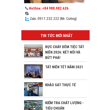
Hotline: +84 988.982.626
Zalo: 0917.232.222 (Mr. Cường)
TIN TỨC MỚI NHẤT
RỰC CHÁY ĐÊM TIỆC TẤT
NIÊN 2026: KẾT NỐI VÀ
BỨT PHÁ!
TẤT NIÊN TẾT NĂM 2021
KHẢO SÁT THỰC TẾ
KIỂM TRA CHẤT LƯỢNG -
TIÊU CHUẨN